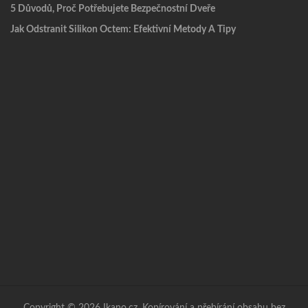
5 Důvodů, Proč Potřebujete Bezpečnostní Dveře
Jak Odstranit Silikon Octem: Efektivní Metody A Tipy
Copyright © 2026 Ikano.cz. Kopírování a přebírání obsahu bez