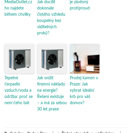
MediaOutlet.cz
Jak docílit
je závěsný
ho najdete
dokonale
protiproud
během chvilky
čistého vzhledu
koupelny bez
viditelných
prvků?
Tepelné
Jak snížit
Prodej kamen v
čerpadlo
firemní náklady
Praze: Jak
vzduch/voda a
na energie?
vybrat ideální
údržba: proč se
Řešení existuje
krb pro váš
není čeho bát
– a má za sebou
domov?
30 let praxe