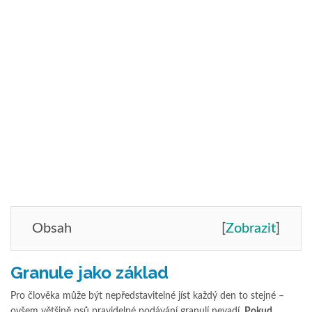
Obsah
[
Zobrazit
]
Granule jako základ
Pro člověka může být nepředstavitelné jíst každý den to stejné –
ovšem většině psů pravidelné podávání granulí nevadí.
Pokud