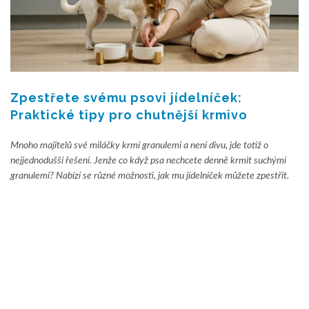
Zpestřete svému psovi jídelníček:
Praktické tipy pro chutnější krmivo
Mnoho majitelů své miláčky krmí granulemi a není divu, jde totiž o
nejjednodušší řešení. Jenže co když psa nechcete denně krmit suchými
granulemi? Nabízí se různé možnosti, jak mu jídelníček můžete zpestřit.