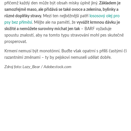
přičemž každý den může být obsah misky úplně jiný.
Základem je
samozřejmě maso, ale přidává se také ovoce a zelenina, bylinky a
různé doplňky stravy.
Mezi ten nejběžnější patří
lososový olej pro
psy bez příměsí
. Mějte ale na paměti, že
vyvážit krmnou dávku je
složité a nemůžete suroviny míchat jen tak
– BARF vyžaduje
spoustu znalostí, aby na tomto typu stravování mohl pes skutečně
prosperovat.
Krmení nemusí být monotónní. Buďte však opatrní s příliš častými či
razantními změnami – ty by pejskovi nemuseli udělat dobře.
Zdroj foto: Lazy_Bear / Adobestock.com