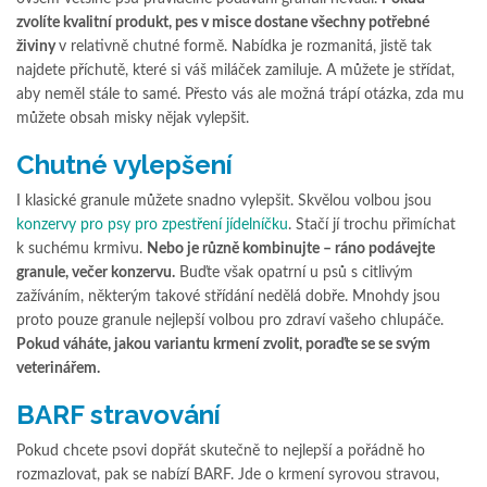
zvolíte kvalitní produkt, pes v misce dostane všechny potřebné
živiny
v relativně chutné formě. Nabídka je rozmanitá, jistě tak
najdete příchutě, které si váš miláček zamiluje. A můžete je střídat,
aby neměl stále to samé. Přesto vás ale možná trápí otázka, zda mu
můžete obsah misky nějak vylepšit.
Chutné vylepšení
I klasické granule můžete snadno vylepšit. Skvělou volbou jsou
konzervy pro psy pro zpestření jídelníčku
. Stačí jí trochu přimíchat
k suchému krmivu.
Nebo je různě kombinujte – ráno podávejte
granule, večer konzervu.
Buďte však opatrní u psů s citlivým
zažíváním, některým takové střídání nedělá dobře. Mnohdy jsou
proto pouze granule nejlepší volbou pro zdraví vašeho chlupáče.
Pokud váháte, jakou variantu krmení zvolit, poraďte se se svým
veterinářem.
BARF stravování
Pokud chcete psovi dopřát skutečně to nejlepší a pořádně ho
rozmazlovat, pak se nabízí BARF. Jde o krmení syrovou stravou,