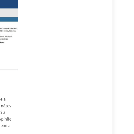
e a
e název
í a
yplníte
zemí a