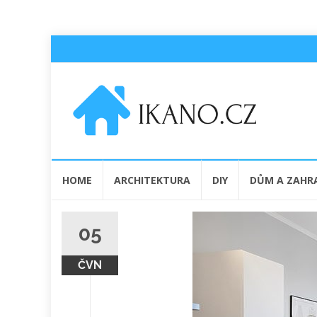
Přeskočit
HOME
ARCHITEKTURA
DIY
DŮM A ZAHR
na
obsah
05
ČVN