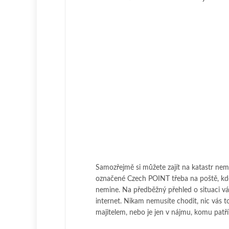
Samozřejmě si můžete zajít na katastr nemo
označené Czech POINT třeba na poště, kde m
nemine. Na předběžný přehled o situaci vá
internet. Nikam nemusíte chodit, nic vás to
majitelem, nebo je jen v nájmu, komu patř