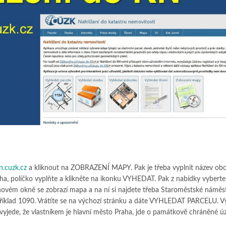
n.cuzk.cz
a kliknout na ZOBRAZENÍ MAPY. Pak je třeba vyplnit název obc
aha, políčko vyplňte a klikněte na ikonku VYHEDAT. Pak z nabídky vybert
 novém okně se zobrazí mapa a na ní si najdete třeba Staroměstské náměst
například 1090. Vrátíte se na výchozí stránku a dáte VYHLEDAT PARCELU. V
vyjede, že vlastníkem je hlavní město Praha, jde o památkově chráněné ú