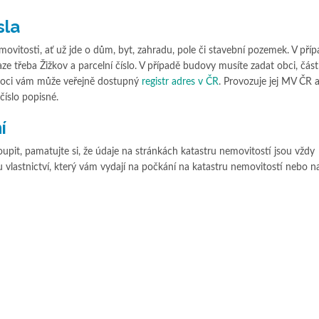
sla
vitosti, ať už jde o dům, byt, zahradu, pole či stavební pozemek. V pří
aze třeba Žižkov a parcelní číslo. V případě budovy musíte zadat obci, čás
moci vám může veřejně dostupný
registr adres v ČR
. Provozuje jej MV ČR 
číslo popisné.
í
it, pamatujte si, že údaje na stránkách katastru nemovitostí jsou vždy
stu vlastnictví, který vám vydají na počkání na katastru nemovitostí nebo 