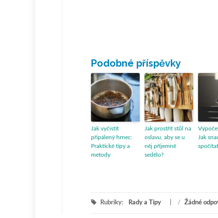
Podobné příspěvky
Jak vyčistit
Jak prostřít stůl na
Výpočet
připálený hrnec:
oslavu, aby se u
Jak sn
Praktické tipy a
něj příjemně
spočíta
metody
sedělo?
Rubriky:
Rady a Tipy
/
Žádné odpo