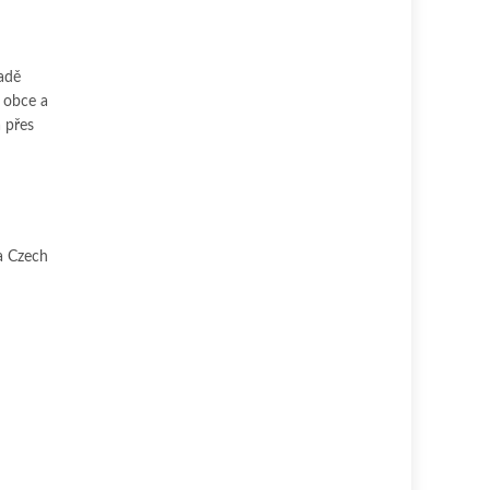
padě
t obce a
a přes
na Czech