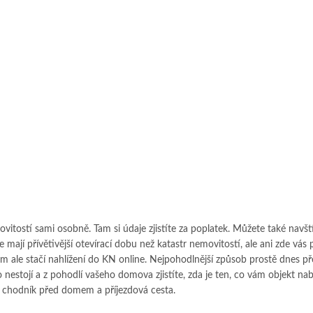
vitostí sami osobně. Tam si údaje zjistíte za poplatek. Můžete také navští
ají přívětivější otevírací dobu než katastr nemovitostí, ale ani zde vás 
m ale stačí nahlížení do KN online. Nejpohodlnější způsob prostě dnes př
 nestojí a z pohodlí vašeho domova zjistíte, zda je ten, co vám objekt nab
í chodník před domem a příjezdová cesta.