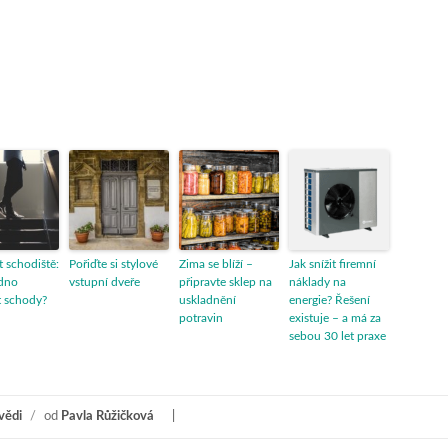
 schodiště:
Pořiďte si stylové
Zima se blíží –
Jak snížit firemní
adno
vstupní dveře
připravte sklep na
náklady na
t schody?
uskladnění
energie? Řešení
potravin
existuje – a má za
sebou 30 let praxe
vědi
/
od
Pavla Růžičková