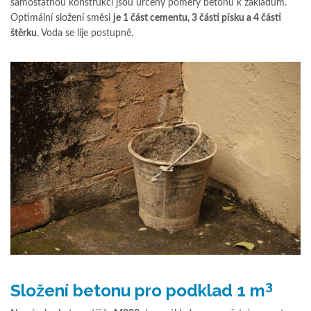
samostatnou konstrukci jsou určeny poměry betonu k základům.
Optimální složení směsi
je 1 část cementu, 3 části písku a 4 části
štěrku
. Voda se lije postupně.
3
Složení betonu pro podklad 1 m