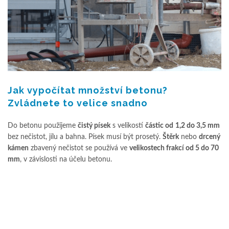
Jak vypočítat množství betonu?
Zvládnete to velice snadno
Do betonu použijeme
čistý písek
s velikostí
částic od
1,2 do 3,5 mm
bez nečistot, jílu a bahna. Písek musí být prosetý.
Štěrk
nebo
drcený
kámen
zbavený nečistot se používá ve
velikostech frakcí od 5 do 70
mm
, v závislosti na účelu betonu.