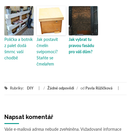
Polička a botník
Jak postavit
Jak vybrat tu
z palet dodá
čmelín
pravou fasádu
šmrnc vaší
svépomocí?
pro váš dům?
chodbě
Staňte se
čmelařem
Rubriky:
DIY
/
Žádné odpovědi
/
od
Pavla Růžičková
Napsat komentář
Vaše e-mailová adresa nebude zveřejněna.
Vyžadované informace