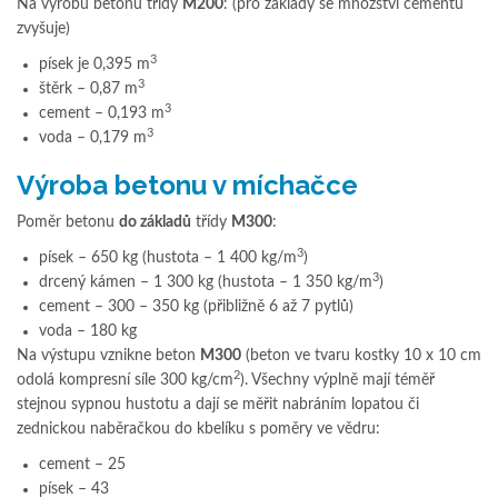
Na výrobu betonu třídy
M200
: (pro základy se množství cementu
zvyšuje)
3
písek je 0,395 m
3
štěrk – 0,87 m
3
cement – 0,193 m
3
voda – 0,179 m
Výroba betonu v míchačce
Poměr betonu
do základů
třídy
M300
:
3
písek – 650 kg (hustota – 1 400 kg/m
)
3
drcený kámen – 1 300 kg (hustota – 1 350 kg/m
)
cement – 300 – 350 kg (přibližně 6 až 7 pytlů)
voda – 180 kg
Na výstupu vznikne beton
M300
(beton ve tvaru kostky 10 x 10 cm
2
odolá kompresní síle 300 kg/cm
). Všechny výplně mají téměř
stejnou sypnou hustotu a dají se měřit nabráním lopatou či
zednickou naběračkou do kbelíku s poměry ve vědru:
cement – 25
písek – 43