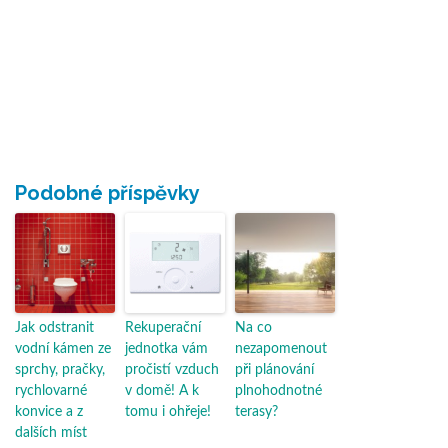
Podobné příspěvky
Jak odstranit
Rekuperační
Na co
vodní kámen ze
jednotka vám
nezapomenout
sprchy, pračky,
pročistí vzduch
při plánování
rychlovarné
v domě! A k
plnohodnotné
konvice a z
tomu i ohřeje!
terasy?
dalších míst