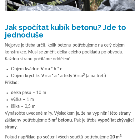
Jak spočítat kubík betonu? Jde to
jednoduše
Nejprve je třeba určit, kolik betonu potřebujeme na celý objem
konstrukce. Musí se změřit délka celého podkladu po obvodu.
Každou stranu počítáme odděleně.
Objem kvádru:
V = a * b * c
3
Objem krychle:
V = a * a * a
tedy
V = a
(a na třetí)
Příklad:
délka pásu – 10 m
výška – 1 m
šířka – 0,5 m
Vynásobte uvedené míry. Výsledkem je, že na vyplnění této strany
3
základny potřebujeme
5 m
betonu
. Pak je třeba
vypočítat zbývající
strany
.
3
Pokud například po sečtení všech součtů potřebujeme
20 m