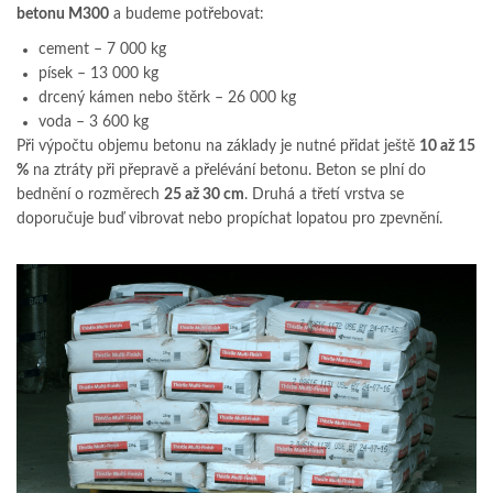
betonu M300
a budeme potřebovat:
cement – 7 000 kg
písek – 13 000 kg
drcený kámen nebo štěrk – 26 000 kg
voda – 3 600 kg
Při výpočtu objemu betonu na základy je nutné přidat ještě
10 až 15
%
na ztráty při přepravě a přelévání betonu. Beton se plní do
bednění o rozměrech
25 až 30 cm
. Druhá a třetí vrstva se
doporučuje buď vibrovat nebo propíchat lopatou pro zpevnění.