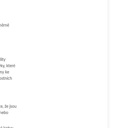
oměrně
lity
ky, které
ny ke
ostních
e, že jsou
 nebo