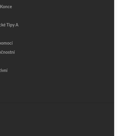
 Konce
cké Tipy A
épomocí
ečnostní
tivní