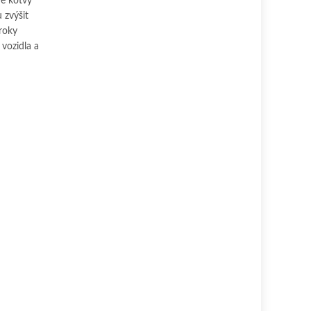
né kotvy
 zvýšit
kroky
vozidla a