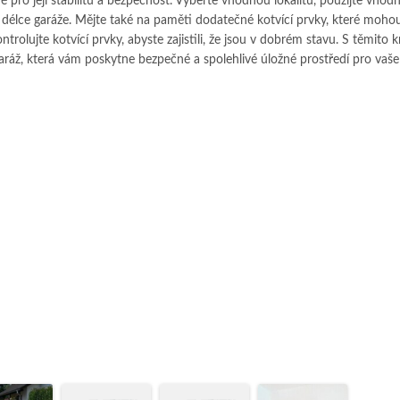
é pro její stabilitu a bezpečnost. Vyberte vhodnou lokalitu, použijte vhod
 délce garáže. Mějte také na paměti dodatečné kotvící prvky, které mohou
ntrolujte kotvící prvky, abyste zajistili, že jsou v dobrém stavu. S těmito 
áž, která vám poskytne bezpečné a spolehlivé úložné prostředí pro vaše 