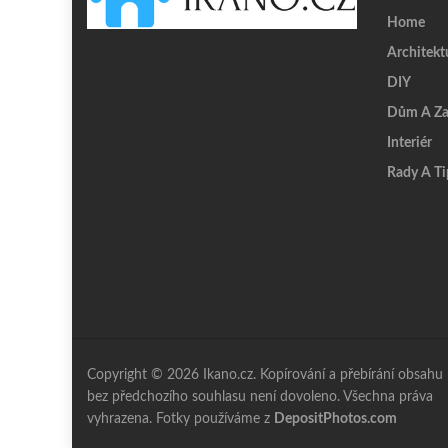
Home
Architekt
DIY
Dům A Za
Interiér
Rady A Ti
Copyright © 2026 Ikano.cz. Kopírování a přebírání obsahu
bez předchozího souhlasu není dovoleno. Všechna práva
vyhrazena. Fotky používáme z
DepositPhotos.com