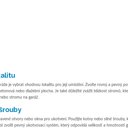
alitu
že je vybrat vhodnou lokalitu pro její umístění. Zvolte rovný a pevný po
etonová nebo dlažební plocha. Je také důležité zvážit blízkost stromů, kt
nebo stromu na garáž.
 šrouby
avené otvory nebo okna pro ukotvení. Použijte kotvy nebo silné šrouby, k
té zvolit pevný ukotvovací systém, který odpovídá velikosti a hmotnosti g