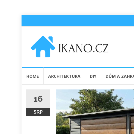
Přeskočit
HOME
ARCHITEKTURA
DIY
DŮM A ZAHR
na
obsah
16
SRP