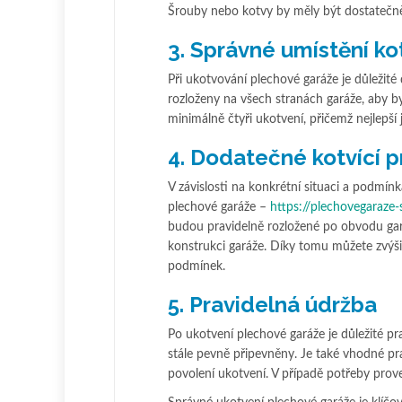
Šrouby nebo kotvy by měly být dostatečně
3. Správné umístění ko
Při ukotvování plechové garáže je důležit
rozloženy na všech stranách garáže, aby by
minimálně čtyři ukotvení, přičemž nejlepší 
4. Dodatečné kotvící p
V závislosti na konkrétní situaci a podmín
plechové garáže –
https://plechovegaraze-
budou pravidelně rozložené po obvodu gar
konstrukci garáže. Díky tomu můžete zvýšit
podmínek.
5. Pravidelná údržba
Po ukotvení plechové garáže je důležité pra
stále pevně připevněny. Je také vhodné pr
povolení ukotvení. V případě potřeby pro