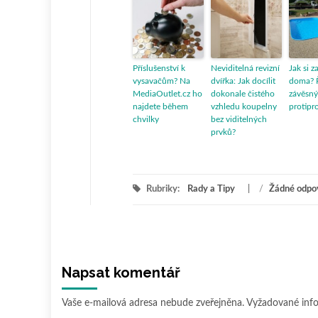
Příslušenství k
Neviditelná revizní
Jak si z
vysavačům? Na
dvířka: Jak docílit
doma? 
MediaOutlet.cz ho
dokonale čistého
závěsný
najdete během
vzhledu koupelny
protipr
chvilky
bez viditelných
prvků?
Rubriky:
Rady a Tipy
/
Žádné odpo
Napsat komentář
Vaše e-mailová adresa nebude zveřejněna.
Vyžadované inf