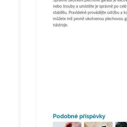
Správné ukotvení plechové garáže je klíčov
nebo šrouby a umístěte je správně po celé
stabilitu. Pravidelně provádějte údržbu a ko
můžete mít pevně ukotvenou plechovou gar
nástroje.
Podobné příspěvky