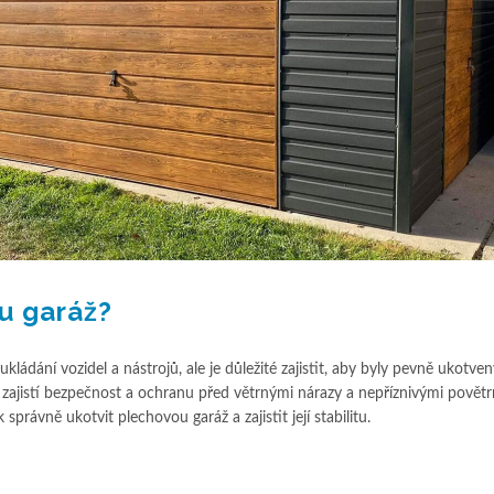
u garáž?
ládání vozidel a nástrojů, ale je důležité zajistit, aby byly pevně ukotven
e zajistí bezpečnost a ochranu před větrnými nárazy a nepříznivými povět
právně ukotvit plechovou garáž a zajistit její stabilitu.