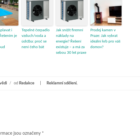
aplavat i
Tepelné čerpadlo
Jak snížit firemní
Prodej kamen v
Řešením je
vzduch/voda a
náklady na
Praze: Jak vybrat
údržba: proč se
energie? Řešení
ideální krb pro váš
oud
není čeho bát
existuje – a má za
domov?
sebou 30 let praxe
vědi
/
od
Redakce
Reklamní sdělení
,
ormace jsou označeny
*