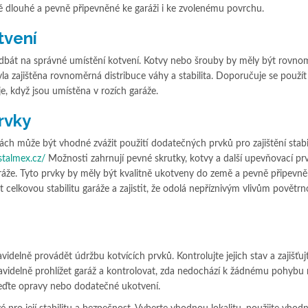
 dlouhé a pevně připevněné ke garáži i ke zvolenému povrchu.
tvení
é dbát na správné umístění kotvení. Kotvy nebo šrouby by měly být rovn
la zajištěna rovnoměrná distribuce váhy a stabilita. Doporučuje se použít
je, když jsou umístěna v rozích garáže.
rvky
kách může být vhodné zvážit použití dodatečných prvků pro zajištění stabi
stalmex.cz/
Možnosti zahrnují pevné skrutky, kotvy a další upevňovací prv
áže. Tyto prvky by měly být kvalitně ukotveny do země a pevně připevně
 celkovou stabilitu garáže a zajistit, že odolá nepříznivým vlivům povětrn
videlně provádět údržbu kotvících prvků. Kontrolujte jejich stav a zajišťujt
avidelně prohlížet garáž a kontrolovat, zda nedochází k žádnému pohybu
veďte opravy nebo dodatečné ukotvení.