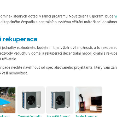
 podmínek štědrých dotací v rámci programu Nové zelená úsporám, bude
v
cí tepelného čerpadla a centrálního systému větrání máte šanci dosáhno
ní rekuperace
í jednotky rozhodnete, budete mít na výběr dvě možnosti, a to rekuperaci
rozvody vzduchu v domě, a rekuperaci decentrální neboli lokální s rekupe
 uživatele.
řípadě nechte navrhnout od specializovaného projektanta, který vám zá
o vaši nemovitost.
aplavat i
Tepelné čerpadlo
Jak snížit firemní
Prodej kamen v