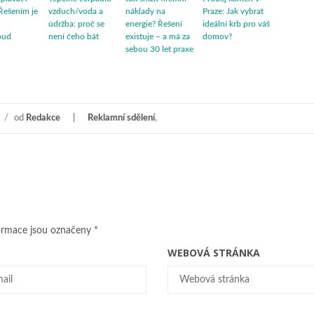
Řešením je
vzduch/voda a
náklady na
Praze: Jak vybrat
údržba: proč se
energie? Řešení
ideální krb pro váš
oud
není čeho bát
existuje – a má za
domov?
sebou 30 let praxe
/
od
Redakce
Reklamní sdělení
,
ormace jsou označeny
*
WEBOVÁ STRÁNKA