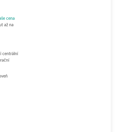
aše cena
ut až na
 centrální
rační
roveň