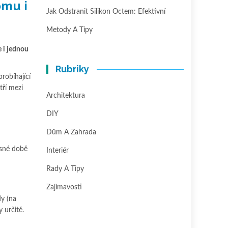
omu i
Jak Odstranit Silikon Octem: Efektivní
Metody A Tipy
 i jednou
Rubriky
robíhající
ří mezi
Architektura
DIY
Dům A Zahrada
asné době
Interiér
Rady A Tipy
Zajímavosti
dy (na
 určitě.