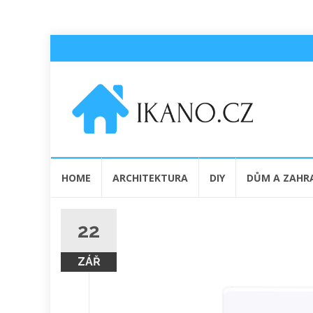
Přeskočit
HOME
ARCHITEKTURA
DIY
DŮM A ZAHR
na
obsah
22
ZÁŘ