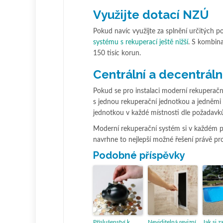
Využijte dotací NZÚ
Pokud navíc využijte za splnění určitých
systému s rekuperací ještě nižší
. S kombina
150 tisíc korun.
Centrální a decentrál
Pokud se pro instalaci moderní rekuperačn
s jednou rekuperační jednotkou a jedněmi 
jednotkou v každé místnosti dle požadavků
Moderní rekuperační systém si v každém p
navrhne to nejlepší možné řešení právě pr
Podobné příspěvky
Příslušenství k
Neviditelná revizní
Jak si z