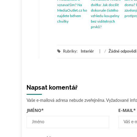
vysavačům? Na
dvířka: Jak docílit
doma? 
MediaOutlet.cz ho
dokonale čistého
závěsný
najdete během
vzhledu koupelny
protipr
chvilky
bez viditelných
prvků?
Rubriky:
Interiér
/
Žádné odpovědi
Napsat komentář
Vaše e-mailová adresa nebude zveřejněna.
Vyžadované inf
JMÉNO
*
E-MAIL
*