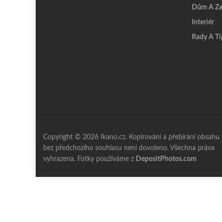
Dům A Za
Interiér
Rady A Ti
Copyright © 2026 Ikano.cz. Kopírování a přebírání obsahu
bez předchozího souhlasu není dovoleno. Všechna práva
vyhrazena. Fotky používáme z
DepositPhotos.com