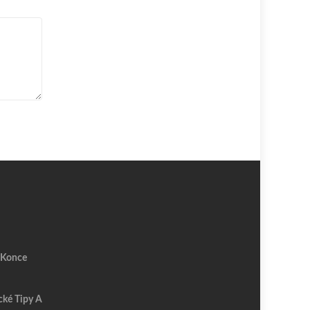
 Konce
cké Tipy A