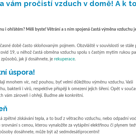
 vám pročistí vzduch v domě! A k t
u i ohřátém? Měli byste! Větrání a s ním spojená častá výměna vzduchu je
časné době často skloňovaným pojmem. Obzvláště v souvislosti se stále p
vid 19, u něhož častá obměna vzduchu spolu s častým mytím rukou pat
 způsobů, jak jí dosáhnete, je
rekuperace
.
ní úspora!
ají mnohem víc, než pouhou, byť velmi důležitou výměnu vzduchu. Vaši
, bakterií i virů, respektive přispějí k omezení jejich šíření. Opět v souč
 vám zároveň i ohřejí. Buďme ale konkrétní.
veň
 zpětné získávání tepla, a to buď z větracího vzduchu, nebo odpadní vo
srovnání s cenou, kterou vynaložíte za vytápění elektřinou či plynem tedy
způsoby dosáhnete, může být až sedmdesátiprocentní!