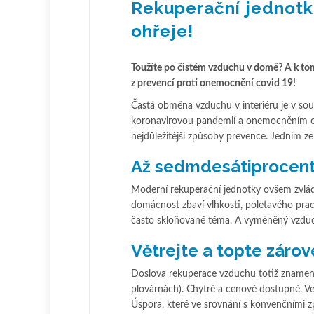
Rekuperační jednotka
ohřeje!
Toužíte po čistém vzduchu v domě? A k tom
z prevencí proti onemocnění covid 19!
Častá obměna vzduchu v interiéru je v sou
koronavirovou pandemií a onemocněním co
nejdůležitější způsoby prevence. Jedním ze
Až sedmdesátiprocent
Moderní rekuperační jednotky ovšem zvlád
domácnost zbaví vlhkosti, poletavého prachu
často skloňované téma. A vyměněný vzduch
Větrejte a topte záro
Doslova rekuperace vzduchu totiž znamená
plovárnách). Chytré a cenově dostupné. Ve 
Úspora, které ve srovnání s konvenčními 