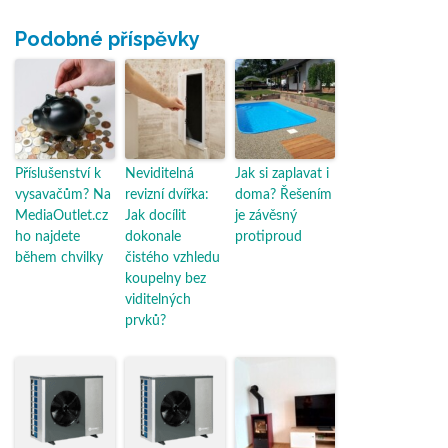
Podobné příspěvky
Příslušenství k
Neviditelná
Jak si zaplavat i
vysavačům? Na
revizní dvířka:
doma? Řešením
MediaOutlet.cz
Jak docílit
je závěsný
ho najdete
dokonale
protiproud
během chvilky
čistého vzhledu
koupelny bez
viditelných
prvků?