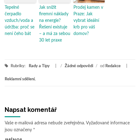
Tepelné
Jak snížit
Prodej kamen v
čerpadlo
firemní náklady
Praze: Jak
vzduch/voda a
na energie?
vybrat ideální
údržba: proč se
Řešení existuje
krb pro váš
není čeho bát
– a má za sebou
domov?
30 let praxe
Rubriky:
Rady a Tipy
/
Žádné odpovědi
/
od
Redakce
Reklamní sdělení
,
Napsat komentář
Vaše e-mailová adresa nebude zveřejněna.
Vyžadované informace
jsou označeny
*
JMÉNO
*