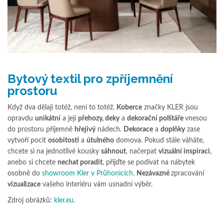
Bytový textil pro zpříjemnění
prostoru
Když dva dělají totéž, není to totéž.
Koberce
značky KLER jsou
opravdu
unikátní
a její
přehozy, deky
a
dekorační polštáře
vnesou
do prostoru příjemně
hřejivý
nádech.
Dekorace
a
doplňky
zase
vytvoří pocit
osobitosti
a
útulného
domova. Pokud stále váháte,
chcete si na jednotlivé kousky
sáhnout
, načerpat
vizuální inspiraci
,
anebo si chcete
nechat poradit
, přijďte se podívat na nábytek
osobně do
showroom Kler v Průhonicích
.
Nezávazné
zpracování
vizualizace
vašeho interiéru vám usnadní výběr.
Zdroj obrázků:
kler.eu
.