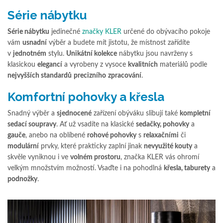
Série nábytku
Série nábytku
jedinečné
značky KLER
určené do obývacího pokoje
vám
usnadní
výběr a budete mít jistotu, že místnost zařídíte
v
jednotném
stylu.
Unikátní kolekce
nábytku jsou navrženy s
klasickou
elegancí
a vyrobeny z vysoce
kvalitních
materiálů podle
nejvyšších standardů
precizního
zpracování
.
Komfortní pohovky a křesla
Snadný výběr a
sjednocené
zařízení obýváku slibují také
kompletní
sedací soupravy
. Ať už vsadíte na klasické
sedačky, pohovky
a
gauče
, anebo na oblíbené
rohové pohovky
s
relaxačními
či
modulární
prvky, které prakticky zaplní jinak
nevyužité kouty
a
skvěle vyniknou i ve
volném prostoru
, značka KLER vás ohromí
velkým množstvím možností. Vsaďte i na pohodlná
křesla, taburety
a
podnožky
.