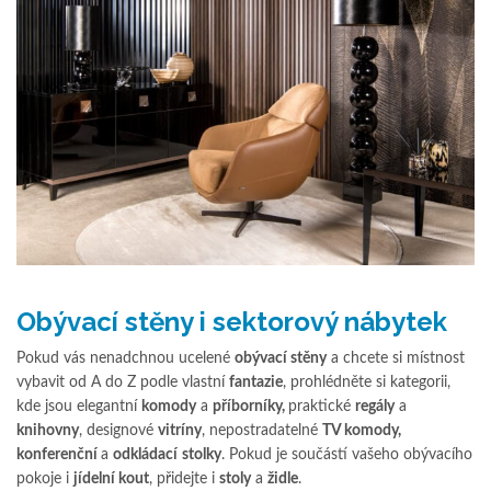
Obývací stěny i sektorový nábytek
Pokud vás nenadchnou ucelené
obývací stěny
a chcete si místnost
vybavit od A do Z podle vlastní
fantazie
, prohlédněte si kategorii,
kde jsou elegantní
komody
a
příborníky,
praktické
regály
a
knihovny
, designové
vitríny
, nepostradatelné
TV komody,
konferenční
a
odkládací
stolky
. Pokud je součástí vašeho obývacího
pokoje i
jídelní kout
, přidejte i
stoly
a
židle
.