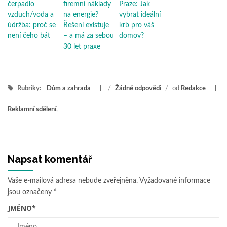
čerpadlo
firemní náklady
Praze: Jak
vzduch/voda a
na energie?
vybrat ideální
údržba: proč se
Řešení existuje
krb pro váš
není čeho bát
– a má za sebou
domov?
30 let praxe
Rubriky:
Dům a zahrada
/
Žádné odpovědi
/
od
Redakce
Reklamní sdělení
,
Napsat komentář
Vaše e-mailová adresa nebude zveřejněna.
Vyžadované informace
jsou označeny
*
JMÉNO
*