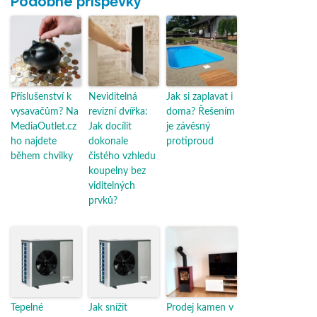
Podobné příspěvky
Příslušenství k
Neviditelná
Jak si zaplavat i
vysavačům? Na
revizní dvířka:
doma? Řešením
MediaOutlet.cz
Jak docílit
je závěsný
ho najdete
dokonale
protiproud
během chvilky
čistého vzhledu
koupelny bez
viditelných
prvků?
Tepelné
Jak snížit
Prodej kamen v