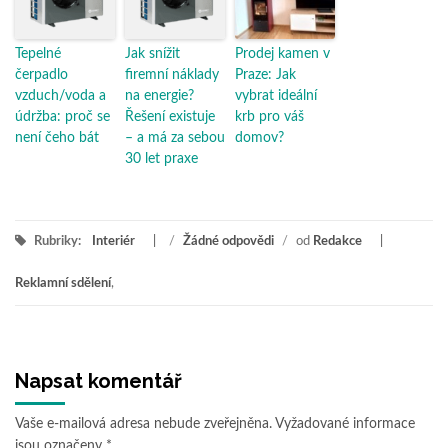
Tepelné
Jak snížit
Prodej kamen v
čerpadlo
firemní náklady
Praze: Jak
vzduch/voda a
na energie?
vybrat ideální
údržba: proč se
Řešení existuje
krb pro váš
není čeho bát
– a má za sebou
domov?
30 let praxe
Rubriky:
Interiér
/
Žádné odpovědi
/
od
Redakce
Reklamní sdělení
,
Napsat komentář
Vaše e-mailová adresa nebude zveřejněna.
Vyžadované informace
jsou označeny
*