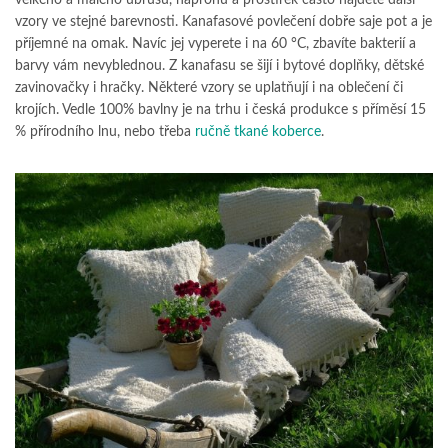
vzory ve stejné barevnosti. Kanafasové povlečení dobře saje pot a je
příjemné na omak. Navíc jej vyperete i na 60 °C, zbavíte bakterií a
barvy vám nevyblednou. Z kanafasu se šijí i bytové doplňky, dětské
zavinovačky i hračky. Některé vzory se uplatňují i na oblečení či
krojích. Vedle 100% bavlny je na trhu i česká produkce s příměsí 15
% přírodního lnu, nebo třeba
ručně tkané koberce
.