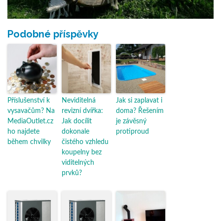
Podobné příspěvky
Příslušenství k
Neviditelná
Jak si zaplavat i
vysavačům? Na
revizní dvířka:
doma? Řešením
MediaOutlet.cz
Jak docílit
je závěsný
ho najdete
dokonale
protiproud
během chvilky
čistého vzhledu
koupelny bez
viditelných
prvků?