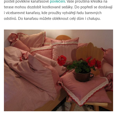
posteli povlékne kanafasové
povlečení
. Vaše proutěná křesílka na
terase mohou dozdobit kostkované sedáky. Do popředí se dostávají
i vícebarevné kanafasy, kde proužky vytvářejí řadu barevných
odstínů. Do kanafasu můžete obléknout celý dům i chalupu.