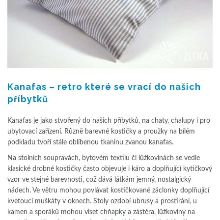
Kanafas – retro které se vrací do našich
příbytků
Kanafas je jako stvořený do našich příbytků, na chaty, chalupy i pro
ubytovací zařízení. Různě barevné kostičky a proužky na bílém
podkladu tvoří stále oblíbenou tkaninu zvanou kanafas.
Na stolních soupravách, bytovém textilu či lůžkovinách se vedle
klasické drobné kostičky často objevuje i káro a doplňující kytičkový
vzor ve stejné barevnosti, což dává látkám jemný, nostalgický
nádech. Ve větru mohou povlávat kostičkované záclonky doplňující
kvetoucí muškáty v oknech. Stoly ozdobí ubrusy a prostírání, u
kamen a sporáků mohou viset chňapky a zástěra, lůžkoviny na