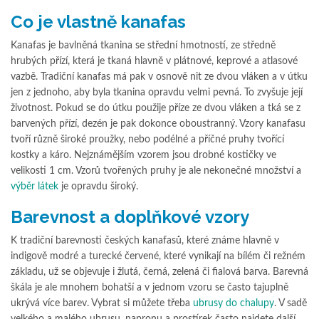
Co je vlastně kanafas
Kanafas je bavlněná tkanina se střední hmotností, ze středně
hrubých přízí, která je tkaná hlavně v plátnové, keprové a atlasové
vazbě. Tradiční kanafas má pak v osnově nit ze dvou vláken a v útku
jen z jednoho, aby byla tkanina opravdu velmi pevná. To zvyšuje její
životnost. Pokud se do útku použije příze ze dvou vláken a tká se z
barvených přízí, dezén je pak dokonce oboustranný. Vzory kanafasu
tvoří různě široké proužky, nebo podélné a příčné pruhy tvořící
kostky a káro. Nejznámějším vzorem jsou drobné kostičky ve
velikosti 1 cm. Vzorů tvořených pruhy je ale nekonečné množství a
výběr látek
je opravdu široký.
Barevnost a doplňkové vzory
K tradiční barevnosti českých kanafasů, které známe hlavně v
indigově modré a turecké červené, které vynikají na bílém či režném
základu, už se objevuje i žlutá, černá, zelená či fialová barva. Barevná
škála je ale mnohem bohatší a v jednom vzoru se často tajuplně
ukrývá více barev. Vybrat si můžete třeba
ubrusy do chalupy
. V sadě
velkého a malého ubrusu, napronu a prostírek často najdete další