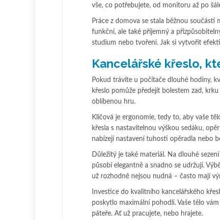
vše, co potřebujete, od monitoru až po šál
Práce z domova se stala běžnou součástí 
funkční, ale také příjemný a přizpůsobitel
studium nebo tvoření. Jak si vytvořit efekt
Kancelářské křeslo, kte
Pokud trávíte u počítače dlouhé hodiny, kv
křeslo pomůže předejít bolestem zad, krku 
oblíbenou hru.
Klíčová je ergonomie, tedy to, aby vaše tě
křesla s nastavitelnou výškou sedáku, opě
nabízejí nastavení tuhosti opěradla nebo b
Důležitý je také materiál. Na dlouhé sezen
působí elegantně a snadno se udržují. Výb
už rozhodně nejsou nudná – často mají výra
Investice do kvalitního kancelářského křes
poskytlo maximální pohodlí. Vaše tělo vám
páteře. Ať už pracujete, nebo hrajete.