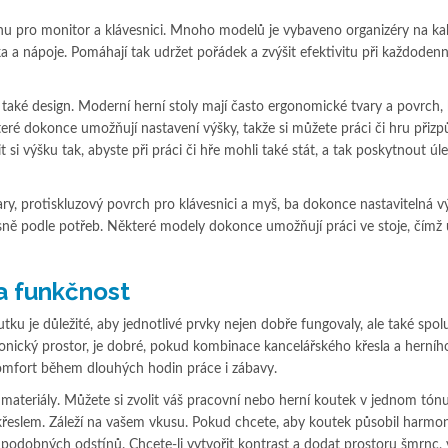
ochu pro monitor a klávesnici. Mnoho modelů je vybaveno organizéry na ka
a a nápoje. Pomáhají tak udržet pořádek a zvýšit efektivitu při každoden
 také design. Moderní herní stoly mají často ergonomické tvary a povrch, 
teré dokonce umožňují nastavení výšky, takže si můžete práci či hru přizp
 si výšku tak, abyste při práci či hře mohli také stát, a tak poskytnout úl
ary, protiskluzový povrch pro klávesnici a myš, ba dokonce nastavitelná v
sně podle potřeb. Některé modely dokonce umožňují práci ve stoje, čímž 
 a funkčnost
ku je důležité, aby jednotlivé prvky nejen dobře fungovaly, ale také spolu 
monický prostor, je dobré, pokud kombinace kancelářského křesla a herníh
omfort během dlouhých hodin práce i zábavy.
materiály. Můžete si zvolit váš pracovní nebo herní koutek v jednom tón
 křeslem. Záleží na vašem vkusu. Pokud chcete, aby koutek působil harmo
 podobných odstínů. Chcete-li vytvořit kontrast a dodat prostoru šmrnc, 