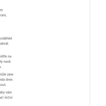
en
raní,
ncelářské
zahrát
měřte na
ly navíc
.
 kůže zase
esla dnes
kout.
, aby vám
d i krční