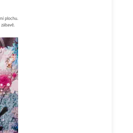
vní plochu.
 zábavě.