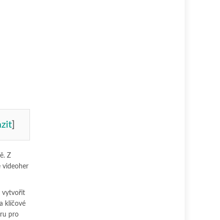
zit
]
ě. Z
e videoher
 vytvořit
a klíčové
ru pro