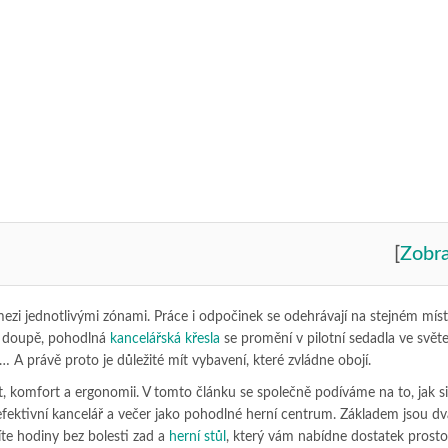
[
Zobra
ezi jednotlivými zónami. Práce i odpočinek se odehrávají na stejném míst
í doupě, pohodlná
kancelářská křesla
se promění v pilotní sedadla ve svět
… A právě proto je důležité mít vybavení, které zvládne obojí.
t, komfort a ergonomii. V tomto článku se společně podíváme na to, jak si
efektivní kancelář a večer jako pohodlné herní centrum. Základem jsou dv
íte hodiny bez bolesti zad a
herní stůl
, který vám nabídne dostatek prosto