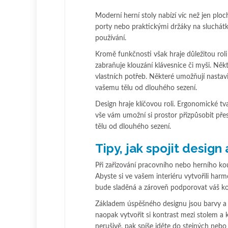
Moderní herní stoly nabízí víc než jen pl
porty nebo praktickými držáky na sluchátk
používání.
Kromě funkčnosti však hraje důležitou roli
zabraňuje klouzání klávesnice či myši. Něk
vlastních potřeb. Některé umožňují nastavit
vašemu tělu od dlouhého sezení.
Design hraje klíčovou roli. Ergonomické tv
vše vám umožní si prostor přizpůsobit pře
tělu od dlouhého sezení.
Tipy, jak spojit design
Při zařizování pracovního nebo herního kout
Abyste si ve vašem interiéru vytvořili har
bude sladěná a zároveň podporovat váš k
Základem úspěšného designu jsou barvy a 
naopak vytvořit si kontrast mezi stolem a
nerušivě, pak spíše jděte do stejných nebo