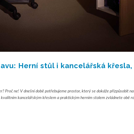
bavu: Herní stůl i kancelářská křesla,
r? Proč ne! V dnešní době potřebujeme prostor, který se dokáže přizpůsobit 
S kvalitním kancelářským křeslem a praktickým herním stolem zvládnete obě ro