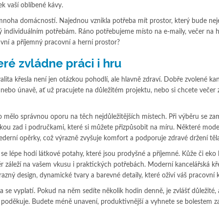
ek vaší oblíbené kávy.
mnoha domácností. Najednou vznikla potřeba mít prostor, který bude nej
ný individuálním potřebám. Ráno potřebujeme místo na e-maily, večer na h
ivní a příjemný pracovní a herní prostor?
ré zvládne práci i hru
alita křesla není jen otázkou pohodlí, ale hlavně zdraví. Dobře zvolené ka
nebo únavě, ať už pracujete na důležitém projektu, nebo si chcete večer 
lo mělo správnou oporu na těch nejdůležitějších místech. Při výběru se za
rkou zad i područkami, které si můžete přizpůsobit na míru. Některé mode
ederní opěrky, což výrazně zvyšuje komfort a podporuje zdravé držení těla
í se lépe hodí látkové potahy, které jsou prodyšné a příjemné. Kůže či eko
ěr záleží na vašem vkusu i praktických potřebách. Moderní kancelářská kř
zný design, dynamické tvary a barevné detaily, které oživí váš pracovní 
la se vyplatí. Pokud na něm sedíte několik hodin denně, je zvlášť důležité
 poděkuje. Budete méně unavení, produktivnější a vyhnete se bolestem za