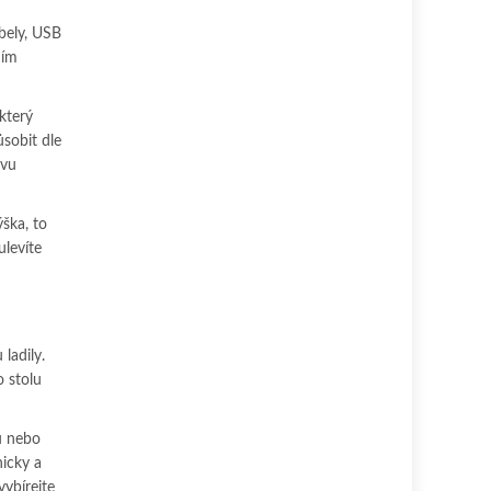
bely, USB
ním
který
ůsobit dle
evu
ýška, to
ulevíte
ladily.
o stolu
u nebo
nicky a
vybírejte