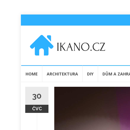
Přeskočit
HOME
ARCHITEKTURA
DIY
DŮM A ZAHR
na
obsah
30
ČVC