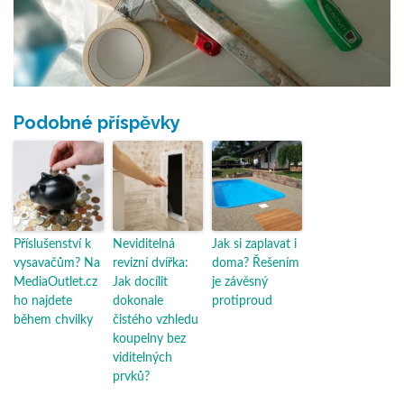
Podobné příspěvky
Příslušenství k
Neviditelná
Jak si zaplavat i
vysavačům? Na
revizní dvířka:
doma? Řešením
MediaOutlet.cz
Jak docílit
je závěsný
ho najdete
dokonale
protiproud
během chvilky
čistého vzhledu
koupelny bez
viditelných
prvků?