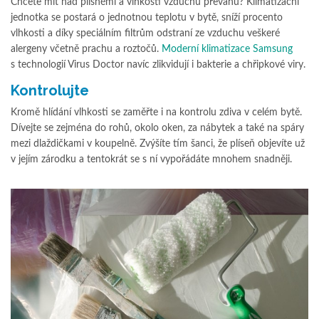
Chcete mít nad plísněmi a vlhkostí vzduchu převahu? Klimatizační
jednotka se postará o jednotnou teplotu v bytě, sníží procento
vlhkosti a díky speciálním filtrům odstraní ze vzduchu veškeré
alergeny včetně prachu a roztočů.
Moderní klimatizace Samsung
s technologií Virus Doctor navíc zlikvidují i bakterie a chřipkové viry.
Kontrolujte
Kromě hlídání vlhkosti se zaměřte i na kontrolu zdiva v celém bytě.
Dívejte se zejména do rohů, okolo oken, za nábytek a také na spáry
mezi dlaždičkami v koupelně. Zvýšíte tím šanci, že plíseň objevíte už
v jejím zárodku a tentokrát se s ní vypořádáte mnohem snadněji.