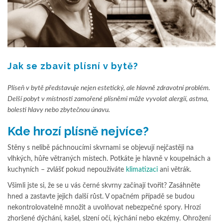
Jak se zbavit plísní v bytě?
Plíseň v bytě představuje nejen estetický, ale hlavně zdravotní problém.
Delší pobyt v místnosti zamořené plísněmi může vyvolat alergií, astma,
bolesti hlavy nebo zbytečnou únavu.
Kde hrozí plísně nejvíce?
Stěny s nelibě páchnoucími skvrnami se objevují nejčastěji na
vlhkých, hůře větraných místech. Potkáte je hlavně v koupelnách a
kuchyních – zvlášť pokud nepoužíváte
klimatizaci
ani větrák.
Všimli jste si, že se u vás černé skvrny začínají tvořit? Zasáhněte
hned a zastavte jejich další růst. V opačném případě se budou
nekontrolovatelně množit a uvolňovat nebezpečné spory. Hrozí
zhoršené dýchání, kašel, slzení očí, kýchání nebo ekzémy. Ohrožení