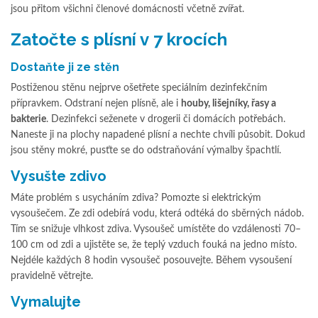
jsou přitom všichni členové domácnosti včetně zvířat.
Zatočte s plísní v 7 krocích
Dostaňte ji ze stěn
Postiženou stěnu nejprve ošetřete speciálním dezinfekčním
přípravkem. Odstraní nejen plísně, ale i
houby, lišejníky, řasy a
bakterie
. Dezinfekci seženete v drogerii či domácích potřebách.
Naneste ji na plochy napadené plísní a nechte chvíli působit. Dokud
jsou stěny mokré, pusťte se do odstraňování výmalby špachtlí.
Vysušte zdivo
Máte problém s usycháním zdiva? Pomozte si elektrickým
vysoušečem. Ze zdi odebírá vodu, která odtéká do sběrných nádob.
Tím se snižuje vlhkost zdiva. Vysoušeč umístěte do vzdálenosti 70–
100 cm od zdi a ujistěte se, že teplý vzduch fouká na jedno místo.
Nejdéle každých 8 hodin vysoušeč posouvejte. Během vysoušení
pravidelně větrejte.
Vymalujte