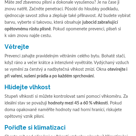
Máte zeď zbavenou plísní a dokonale vysušenou? Je na čase ji
znovu natřít. Začněte penetrací. Působí do hloubky podkladu,
sjednocuje savost zdiva a zlepšuje také přilnavost. Až budete vybírat
barvu, vyberte si takovou, která obsahuje
jubocid zabraňující
opětovnému růstu plísně
. Pokud opomenete prevenci, plíseň si
k vám znovu najde cestu.
Větrejte
Prevenci zahajte pravidelným větráním celého bytu. Bohatě stačí,
když ráno a večer krátce a intenzivně vyvětráte. Vydýchaný vzduch
se vymění za čerstvý a nadbytečná vlhkost zmizí. Okna
otevírejte i
při vaření, sušení prádla a po každém sprchování
.
Hlídejte vlhkost
Stupeň vlhkosti si můžete kontrolovat sami pomocí vlhkoměru. Za
ideální stav se považují
hodnoty mezi 45 a 60 % vlhkosti
. Pokud
doma opakovaně naměříte hodnoty nad horní hranicí, riskujete
opětovný vznik plísní.
Pořiďte si klimatizaci