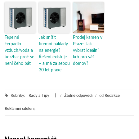
Tepelné
Jak snížit
Prodej kamen v
čerpadlo
firemní náklady
Praze: Jak
vzduch/voda a
na energie?
vybrat ideální
údržba: proč se
Řešení existuje
krb pro váš
není čeho bát
– a má za sebou
domov?
30 let praxe
Rubriky:
Rady a Tipy
/
Žádné odpovědi
/
od
Redakce
Reklamní sdělení
,
Napsat komentář