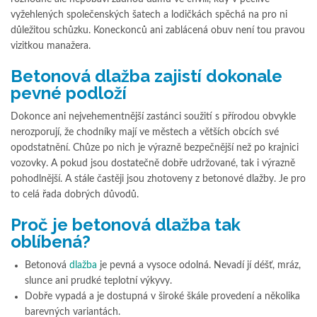
vyžehlených společenských šatech a lodičkách spěchá na pro ni
důležitou schůzku. Koneckonců ani zablácená obuv není tou pravou
vizitkou manažera.
Betonová dlažba zajistí dokonale
pevné podloží
Dokonce ani nejvehementnější zastánci soužití s přírodou obvykle
nerozporují, že chodníky mají ve městech a větších obcích své
opodstatnění. Chůze po nich je výrazně bezpečnější než po krajnici
vozovky. A pokud jsou dostatečně dobře udržované, tak i výrazně
pohodlnější. A stále častěji jsou zhotoveny z betonové dlažby. Je pro
to celá řada dobrých důvodů.
Proč je betonová dlažba tak
oblíbená?
Betonová
dlažba
je pevná a vysoce odolná. Nevadí jí déšť, mráz,
slunce ani prudké teplotní výkyvy.
Dobře vypadá a je dostupná v široké škále provedení a několika
barevných variantách.