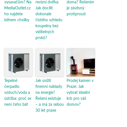
vysavačům? Na
revizní dvířka:
doma? Řešením
MediaOutlet.cz
Jak docílit
je závěsný
ho najdete
dokonale
protiproud
během chvilky
čistého vzhledu
koupelny bez
viditelných
prvků?
Tepelné
Jak snížit
Prodej kamen v
čerpadlo
firemní náklady
Praze: Jak
vzduch/voda a
na energie?
vybrat ideální
údržba: proč se
Řešení existuje
krb pro váš
není čeho bát
– a má za sebou
domov?
30 let praxe