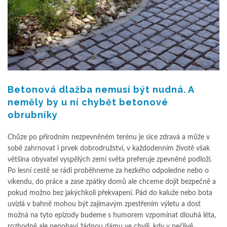
Betonová dlažba nemusí být nudná. A
neměly by u ní chybět betonové
obrubníky
Chůze po přírodním nezpevněném terénu je sice zdravá a může v
sobě zahrnovat i prvek dobrodružství, v každodenním životě však
většina obyvatel vyspělých zemí světa preferuje zpevněné podloží.
Po lesní cestě se rádi proběhneme za hezkého odpoledne nebo o
víkendu, do práce a zase zpátky domů ale chceme dojít bezpečně a
pokud možno bez jakýchkoli překvapení. Pád do kaluže nebo bota
uvízlá v bahně mohou být zajímavým zpestřením výletu a dost
možná na tyto epizody budeme s humorem vzpomínat dlouhá léta,
rozhodně ale nepobaví žádnou dámu ve chvíli, kdy v pečlivě