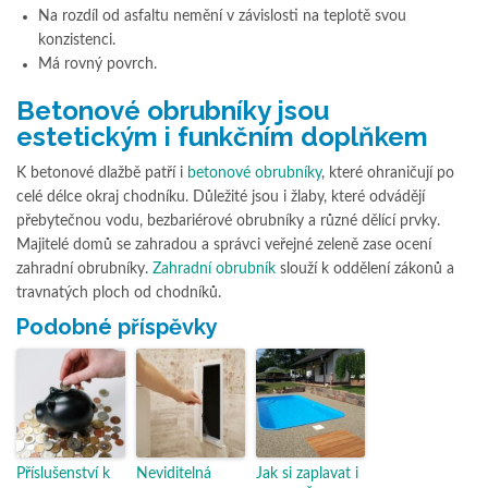
Na rozdíl od asfaltu nemění v závislosti na teplotě svou
konzistenci.
Má rovný povrch.
Betonové obrubníky jsou
estetickým i funkčním doplňkem
K betonové dlažbě patří i
betonové obrubníky
, které ohraničují po
celé délce okraj chodníku. Důležité jsou i žlaby, které odvádějí
přebytečnou vodu, bezbariérové obrubníky a různé dělící prvky.
Majitelé domů se zahradou a správci veřejné zeleně zase ocení
zahradní obrubníky.
Zahradní obrubník
slouží k oddělení zákonů a
travnatých ploch od chodníků.
Podobné příspěvky
Příslušenství k
Neviditelná
Jak si zaplavat i