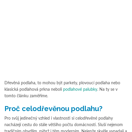
Dřevěná podlaha, to mohou být parkety, plovoucí podlaha nebo
klasická podlahová prkna neboli
podlahové palubky
. Na ty se v
tomto článku zaměříme.
Proč celodřevěnou podlahu?
Pro svůj jedinečný vzhled i vlastnosti si celodřevěné podlahy
nacházejí cestu do stále většího počtu domácností. Sluší nejenom
tradičním obydlím, nýbrž i těm moderním. Nejenže skvěle vypadají a