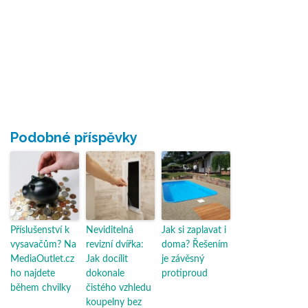
Podobné příspěvky
Příslušenství k
Neviditelná
Jak si zaplavat i
vysavačům? Na
revizní dvířka:
doma? Řešením
MediaOutlet.cz
Jak docílit
je závěsný
ho najdete
dokonale
protiproud
během chvilky
čistého vzhledu
koupelny bez