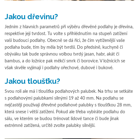
Jakou dřevinu?
Jedním z hlavních parametrů při výběru dřevěné podlahy je dřevina,
respektive její tvrdost. Tu volte s přihlédnutím na stupeň zatížení
vaší budoucí podlahy. Obecně se dá říci, že čím vytíženější vaše
podlaha bude, tím by měla být tvrdší. Do předsíně, kuchyně či
obýváku tak bude správnou volbou tvrdý jasan, habr, akát či
bambus, a do ložnice pak měkčí smrk či borovice. V ložnicích se
však skvěle vyjímají i podlahy ořechové, dubové i bukové.
Jakou tloušťku?
Svou roli ale má i tloušťka podlahových palubek. Na trhu se setkáte
s podlahovými palubkami silnými 19 až 40 mm. Na podlahu se
nejčastěji používají dřevěné podlahové palubky s tloušťkou 28 mm,
která snese i větší zatížení. Pokud ale třeba vybíráte podlahu do
sálu, ve kterém se budou trénovat lidové tance či bude jinak
extrémně zatížená, určitě zvolte palubky silnější.