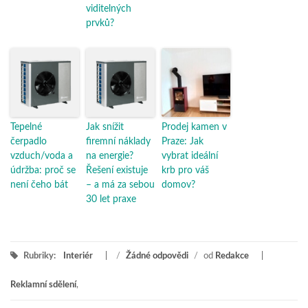
viditelných
prvků?
Tepelné
Jak snížit
Prodej kamen v
čerpadlo
firemní náklady
Praze: Jak
vzduch/voda a
na energie?
vybrat ideální
údržba: proč se
Řešení existuje
krb pro váš
není čeho bát
– a má za sebou
domov?
30 let praxe
Rubriky:
Interiér
/
Žádné odpovědi
/
od
Redakce
Reklamní sdělení
,