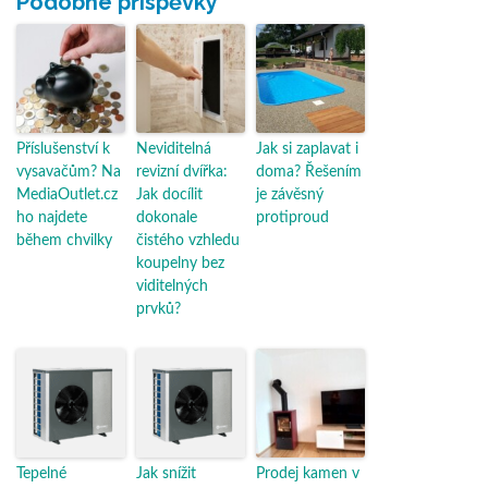
Podobné příspěvky
Příslušenství k
Neviditelná
Jak si zaplavat i
vysavačům? Na
revizní dvířka:
doma? Řešením
MediaOutlet.cz
Jak docílit
je závěsný
ho najdete
dokonale
protiproud
během chvilky
čistého vzhledu
koupelny bez
viditelných
prvků?
Tepelné
Jak snížit
Prodej kamen v