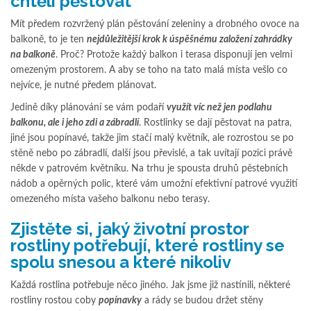
chtěli pěstovat
Mít předem rozvržený plán pěstování zeleniny a drobného ovoce na
balkoně, to je ten
nejdůležitější krok k úspěšnému založení zahrádky
na balkoně
. Proč? Protože každý balkon i terasa disponují jen velmi
omezeným prostorem. A aby se toho na tato malá místa vešlo co
nejvíce, je nutné předem plánovat.
Jedině díky plánování se vám podaří
využít víc než jen podlahu
balkonu, ale i jeho zdi a zábradlí
. Rostlinky se dají pěstovat na patra,
jiné jsou popínavé, takže jim stačí malý květník, ale rozrostou se po
stěně nebo po zábradlí, další jsou převislé, a tak uvítají pozici právě
někde v patrovém květníku. Na trhu je spousta druhů pěstebních
nádob a opěrných polic, které vám umožní efektivní patrové využití
omezeného místa vašeho balkonu nebo terasy.
Zjistěte si, jaký životní prostor
rostliny potřebují, které rostliny se
spolu snesou a které nikoliv
Každá rostlina potřebuje něco jiného. Jak jsme již nastínili, některé
rostliny rostou coby
popínavky
a rády se budou držet stěny