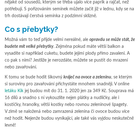
nějaké od sousedů, kterým se třeba ujalo více paprik a rajčat, než
potřebují. S pořizováním semínek můžete začít již v lednu, kdy se na
trh dostávají čerstvá semínka z podzimní sklizně.
Co s přebytky?
Možná vám to teď přijde velmi nereálné, ale
opravdu se může stát, že
budete mít velké přebytky
. Zejména pokud máte větší balkon a
vysadíte si například cuketu, budete jejími plody přímo zavaleni. A
co pak s nimi? Jestliže je nerozdáte, můžete se pustit do mrazení
nebo zavařování.
K tomu se bude hodit šikovný
kráječ na ovoce a zeleninu
, se kterým
si suroviny pro zavařování přichystáte mnohem snadněji. V online
letáku Kik
jej budou mít do 31. 1. 2020 jen za 349 Kč. Souprava má
16 dílů a snadno s ní vykouzlíte nejen plátky a nudličky, ale i
kostičky, hranolky, větší kostky nebo rovnou zeleninové špagety.
V zimě se naložená nebo zamrazená zelenina či ovoce budou více
než hodit. Nejenže budou vynikající, ale také vás vyjdou neskutečně
levně!