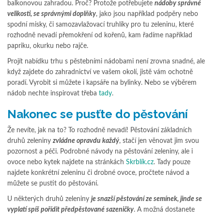
balkonovou zahradou. Proč? Protože potřebujete
nádoby správné
velikosti, se správnými doplňky
, jako jsou například podpěry nebo
spodní misky, či samozavlažovací truhlíky pro tu zeleninu, které
rozhodně nevadí přemokření od kořenů, kam řadíme například
papriku, okurku nebo rajče.
Projít nabídku trhu s pěstebními nádobami není zrovna snadné, ale
když zajdete do zahradnictví ve vašem okolí, jistě vám ochotně
poradí. Vyrobit si můžete i kapsáře na bylinky. Nebo se výběrem
nádob nechte inspirovat třeba
tady
.
Nakonec se pusťte do pěstování
Že nevíte, jak na to? To rozhodně nevadí! Pěstování základních
druhů zeleniny
zvládne opravdu každý
, stačí jen věnovat jim svou
pozornost a péči. Podrobné návody na pěstování zeleniny, ale i
ovoce nebo kytek najdete na stránkách
Skrblík.cz
. Tady pouze
najdete konkrétní zeleninu či drobné ovoce, pročtete návod a
můžete se pustit do pěstování.
U některých druhů zeleniny
je snazší pěstování ze semínek, jinde se
vyplatí spíš pořídit předpěstované sazeničky
. A možná dostanete