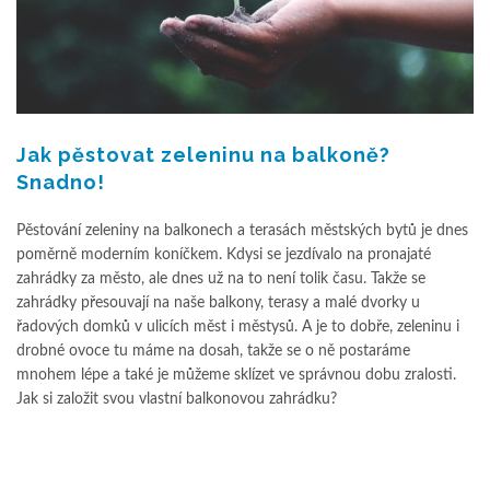
Jak pěstovat zeleninu na balkoně?
Snadno!
Pěstování zeleniny na balkonech a terasách městských bytů je dnes
poměrně moderním koníčkem. Kdysi se jezdívalo na pronajaté
zahrádky za město, ale dnes už na to není tolik času. Takže se
zahrádky přesouvají na naše balkony, terasy a malé dvorky u
řadových domků v ulicích měst i městysů. A je to dobře, zeleninu i
drobné ovoce tu máme na dosah, takže se o ně postaráme
mnohem lépe a také je můžeme sklízet ve správnou dobu zralosti.
Jak si založit svou vlastní balkonovou zahrádku?