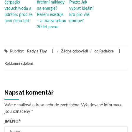
čerpadlo
firemní náklady
Praze: Jak
vzduch/voda a
na energie?
vybrat ideální
údržba: proč se
Řešení existuje
krb pro váš
není čeho bát
– a má za sebou
domov?
30 let praxe
Rubriky:
Rady a Tipy
/
Žádné odpovědi
/
od
Redakce
Reklamní sdělení
,
Napsat komentář
Vaše e-mailová adresa nebude zveřejněna.
Vyžadované informace
jsou označeny
*
JMÉNO
*