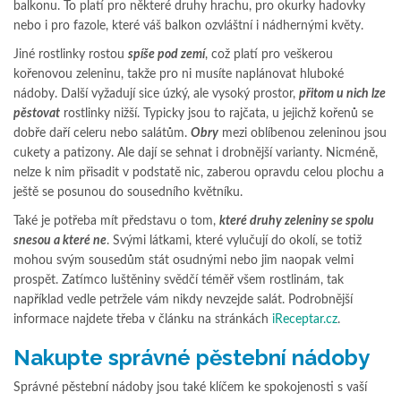
balkonu. To platí pro některé druhy hrachu, pro okurky hadovky
nebo i pro fazole, které váš balkon ozvláštní i nádhernými květy.
Jiné rostlinky rostou
spíše pod zemí
, což platí pro veškerou
kořenovou zeleninu, takže pro ni musíte naplánovat hluboké
nádoby. Další vyžadují sice úzký, ale vysoký prostor,
přitom u nich lze
pěstovat
rostlinky nižší. Typicky jsou to rajčata, u jejichž kořenů se
dobře daří celeru nebo salátům.
Obry
mezi oblíbenou zeleninou jsou
cukety a patizony. Ale dají se sehnat i drobnější varianty. Nicméně,
nelze k nim přisadit v podstatě nic, zaberou opravdu celou plochu a
ještě se posunou do sousedního květníku.
Také je potřeba mít představu o tom,
které druhy zeleniny se spolu
snesou a které ne
. Svými látkami, které vylučují do okolí, se totiž
mohou svým sousedům stát osudnými nebo jim naopak velmi
prospět. Zatímco luštěniny svědčí téměř všem rostlinám, tak
například vedle petržele vám nikdy nevzejde salát. Podrobnější
informace najdete třeba v článku na stránkách
iReceptar.cz
.
Nakupte správné pěstební nádoby
Správné pěstební nádoby jsou také klíčem ke spokojenosti s vaší