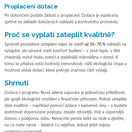
Proplacení dotace
Po dokončení podáte žádost o proplacení. Dotace je vyplácena
zpětně na základě doložených nákladů a kontrolního protokolu.
Proč se vyplatí zateplit kvalitně?
Správně provedené zateplení nejen že ušetří
až 50–70 %
nákladů na
vytápění, ale výrazně zvýší komfort bydlení – v zimě teplo, v létě
chladněji, méně hluku zvenčí a stabilnější mikroklima v domě. K
tomu se přidává vyšší hodnota nemovitosti, nižší ekologická stopa a
možnost získat dotaci, která pokryje značnou část výdajů.
Shrnutí
Dotace z programu Nová zelená úsporám je jedinečnou příležitostí,
jak spojit ekologické smýšlení s finančním přínosem. Pokud zateplíte
dům kvalitně – například pomocí izolace z kamenné vlny – a budete
dodržovat doporučené postupy, získáte zdravější, tišší a úspornější
domov s podporou státu. Nenechte peníze ležet na stole a zjistěte,
na co máte nárok – ideálně co nejdříve, dokud ještě nejsou
programy vyčerpané.