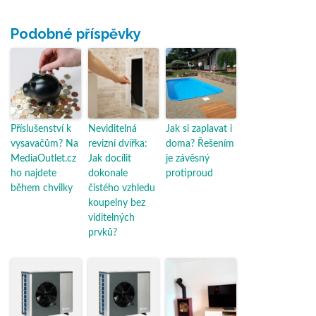
Podobné příspěvky
Příslušenství k
Neviditelná
Jak si zaplavat i
vysavačům? Na
revizní dvířka:
doma? Řešením
MediaOutlet.cz
Jak docílit
je závěsný
ho najdete
dokonale
protiproud
během chvilky
čistého vzhledu
koupelny bez
viditelných
prvků?