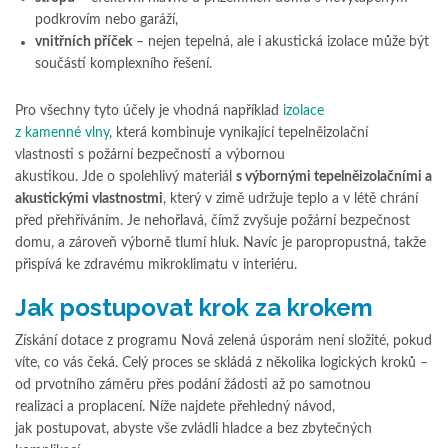
podkrovím nebo garáží,
vnitřních příček
– nejen tepelná, ale i akustická izolace může být
součástí komplexního řešení.
Pro všechny tyto účely je vhodná například
izolace
z kamenné vlny
, která kombinuje vynikající tepelněizolační
vlastnosti s požární bezpečností a výbornou
akustikou. Jde o spolehlivý materiál
s výbornými tepelněizolačními a
akustickými vlastnostmi
, který v zimě udržuje teplo a v létě chrání
před přehříváním. Je nehořlavá, čímž zvyšuje požární bezpečnost
domu, a zároveň výborně tlumí hluk. Navíc je paropropustná, takže
přispívá ke zdravému mikroklimatu v interiéru.
Jak postupovat krok za krokem
Získání dotace z programu Nová zelená úsporám není složité, pokud
víte, co vás čeká. Celý proces se skládá z několika logických kroků –
od prvotního záměru přes podání žádosti až po samotnou
realizaci a proplacení. Níže najdete přehledný návod,
jak postupovat, abyste vše zvládli hladce a bez zbytečných