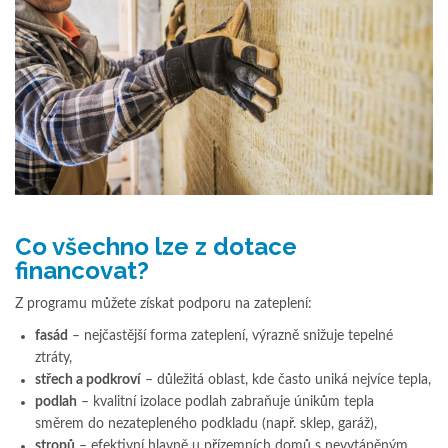
Co všechno lze z dotace
financovat?
Z programu můžete získat podporu na zateplení:
fasád
– nejčastější forma zateplení, výrazně snižuje tepelné
ztráty,
střech a podkroví
– důležitá oblast, kde často uniká nejvíce tepla,
podlah
– kvalitní izolace podlah zabraňuje únikům tepla
směrem do nezatepleného podkladu (např. sklep, garáž),
stropů
– efektivní hlavně u přízemních domů s nevytápěným