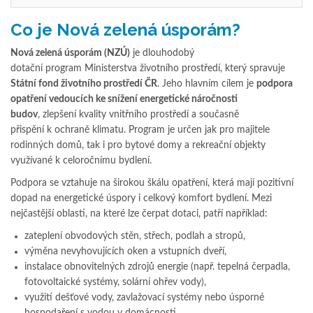
Co je Nová zelená úsporám?
Nová zelená úsporám (NZÚ)
je dlouhodobý
dotační program Ministerstva životního prostředí, který spravuje
Státní fond životního prostředí ČR
. Jeho hlavním cílem je
podpora
opatření vedoucích ke snížení energetické náročnosti
budov
, zlepšení kvality vnitřního prostředí a současně
přispění k ochraně klimatu. Program je určen jak pro majitele
rodinných domů, tak i pro bytové domy a rekreační objekty
využívané k celoročnímu bydlení.
Podpora se vztahuje na širokou škálu opatření, která mají pozitivní
dopad na energetické úspory i celkový komfort bydlení. Mezi
nejčastější oblasti, na které lze čerpat dotaci, patří například:
zateplení obvodových stěn, střech, podlah a stropů,
výměna nevyhovujících oken a vstupních dveří,
instalace obnovitelných zdrojů energie (např. tepelná čerpadla,
fotovoltaické systémy, solární ohřev vody),
využití dešťové vody, zavlažovací systémy nebo úsporné
hospodaření s vodou v domácnosti,