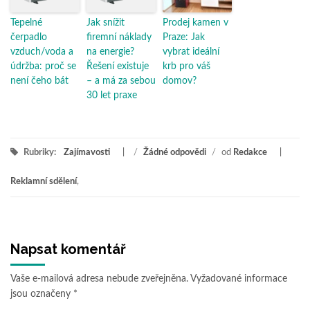
Tepelné
Jak snížit
Prodej kamen v
čerpadlo
firemní náklady
Praze: Jak
vzduch/voda a
na energie?
vybrat ideální
údržba: proč se
Řešení existuje
krb pro váš
není čeho bát
– a má za sebou
domov?
30 let praxe
Rubriky:
Zajímavosti
/
Žádné odpovědi
/
od
Redakce
Reklamní sdělení
,
Napsat komentář
Vaše e-mailová adresa nebude zveřejněna.
Vyžadované informace
jsou označeny
*