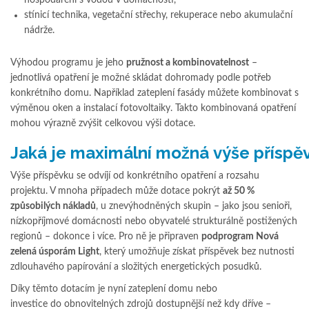
stínicí technika, vegetační střechy, rekuperace nebo akumulační
nádrže.
Výhodou programu je jeho
pružnost a kombinovatelnost
–
jednotlivá opatření je možné skládat dohromady podle potřeb
konkrétního domu. Například zateplení fasády můžete kombinovat s
výměnou oken a instalací fotovoltaiky. Takto kombinovaná opatření
mohou výrazně zvýšit celkovou výši dotace.
Jaká je maximální možná výše příspě
Výše příspěvku se odvíjí od konkrétního opatření a rozsahu
projektu. V mnoha případech může dotace pokrýt
až 50 %
způsobilých nákladů
, u znevýhodněných skupin – jako jsou senioři,
nízkopříjmové domácnosti nebo obyvatelé strukturálně postižených
regionů – dokonce i více. Pro ně je připraven
podprogram Nová
zelená úsporám Light
, který umožňuje získat příspěvek bez nutnosti
zdlouhavého papírování a složitých energetických posudků.
Díky těmto dotacím je nyní zateplení domu nebo
investice do obnovitelných zdrojů dostupnější než kdy dříve –