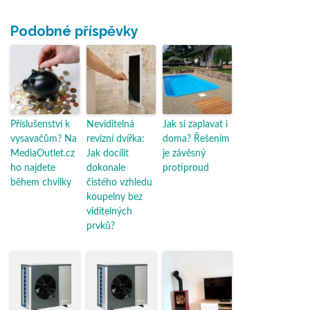
Podobné příspěvky
Příslušenství k
Neviditelná
Jak si zaplavat i
vysavačům? Na
revizní dvířka:
doma? Řešením
MediaOutlet.cz
Jak docílit
je závěsný
ho najdete
dokonale
protiproud
během chvilky
čistého vzhledu
koupelny bez
viditelných
prvků?