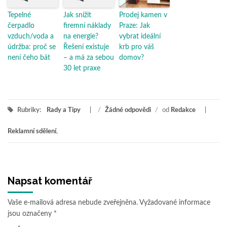
Tepelné
Jak snížit
Prodej kamen v
čerpadlo
firemní náklady
Praze: Jak
vzduch/voda a
na energie?
vybrat ideální
údržba: proč se
Řešení existuje
krb pro váš
není čeho bát
– a má za sebou
domov?
30 let praxe
Rubriky:
Rady a Tipy
/
Žádné odpovědi
/
od
Redakce
Reklamní sdělení
,
Napsat komentář
Vaše e-mailová adresa nebude zveřejněna.
Vyžadované informace
jsou označeny
*