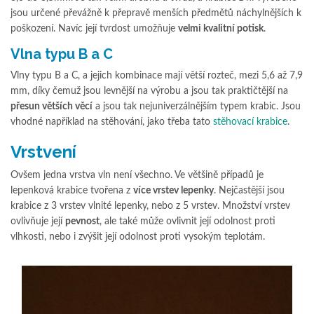
jsou určené převážně k přepravě menších předmětů náchylnějších k
poškození. Navíc její tvrdost umožňuje
velmi kvalitní potisk
.
Vlna typu B a C
Vlny typu B a C, a jejich kombinace mají větší rozteč, mezi 5,6 až 7,9
mm, díky čemuž jsou levnější na výrobu a jsou tak praktičtější na
přesun větších věcí
a jsou tak nejuniverzálnějším typem krabic. Jsou
vhodné například na stěhování, jako třeba tato
stěhovací krabice
.
Vrstvení
Ovšem jedna vrstva vln není všechno. Ve většině případů je
lepenková krabice tvořena z
více vrstev lepenky
. Nejčastější jsou
krabice z 3 vrstev vlnité lepenky, nebo z 5 vrstev. Množství vrstev
ovlivňuje její
pevnost
, ale také může ovlivnit její odolnost proti
vlhkosti, nebo i zvýšit její odolnost proti vysokým teplotám.