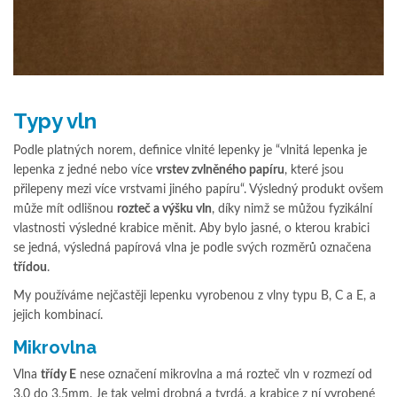
Typy vln
Podle platných norem, definice vlnité lepenky je “vlnitá lepenka je
lepenka z jedné nebo více
vrstev zvlněného papíru
, které jsou
přilepeny mezi více vrstvami jiného papíru“. Výsledný produkt ovšem
může mít odlišnou
rozteč a výšku vln
, díky nimž se můžou fyzikální
vlastnosti výsledné krabice měnit. Aby bylo jasné, o kterou krabici
se jedná, výsledná papírová vlna je podle svých rozměrů označena
třídou
.
My používáme nejčastěji lepenku vyrobenou z vlny typu B, C a E, a
jejich kombinací.
Mikrovlna
Vlna
třídy E
nese označení mikrovlna a má rozteč vln v rozmezí od
3,0 do 3,5mm. Je tak velmi drobná a tvrdá, a krabice z ní vyrobené