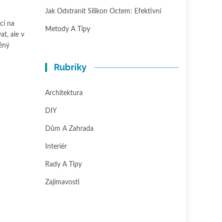
Jak Odstranit Silikon Octem: Efektivní
ci na
Metody A Tipy
at, ale v
věný
Rubriky
Architektura
DIY
Dům A Zahrada
Interiér
Rady A Tipy
Zajímavosti