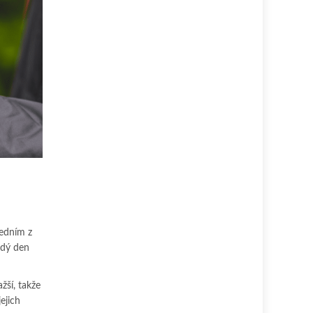
jedním z
ždý den
žší, takže
ejich