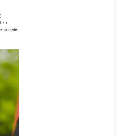
ů
tíku
 se můžete