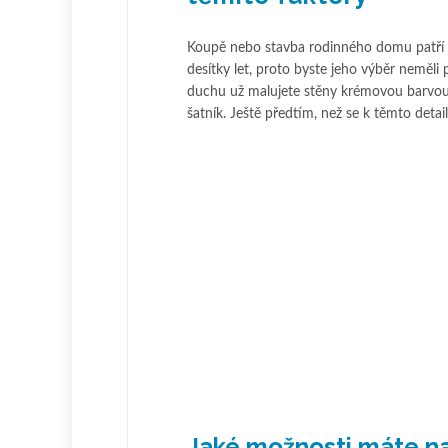
Koupě nebo stavba rodinného domu patří me
desítky let, proto byste jeho výběr neměli 
duchu už malujete stěny krémovou barvou, 
šatník. Ještě předtím, než se k těmto detai
Jaké možnosti máte na