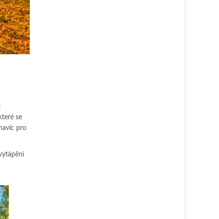
t
které se
navíc pro
vytápění