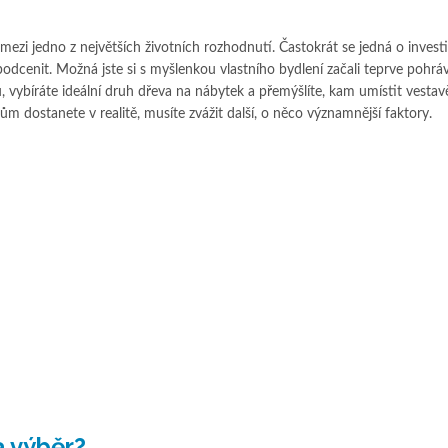
zi jedno z největších životních rozhodnutí. Častokrát se jedná o investi
podcenit. Možná jste si s myšlenkou vlastního bydlení začali teprve pohráv
vybíráte ideální druh dřeva na nábytek a přemýšlíte, kam umístit vesta
lům dostanete v realitě, musíte zvážit další, o něco významnější faktory.
 výběr?