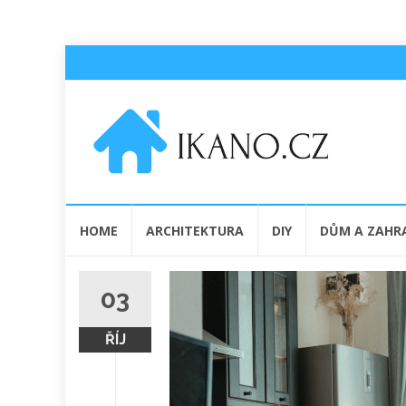
Přeskočit
HOME
ARCHITEKTURA
DIY
DŮM A ZAHR
na
obsah
03
ŘÍJ