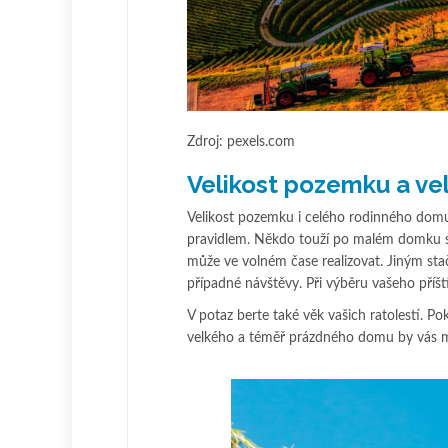
Zdroj: pexels.com
Velikost pozemku a ve
Velikost pozemku i celého rodinného domu
pravidlem. Někdo touží po malém domku s ú
může ve volném čase realizovat. Jiným sta
případné návštěvy. Při výběru vašeho příšt
V potaz berte také věk vašich ratolestí. P
velkého a téměř prázdného domu by vás mo