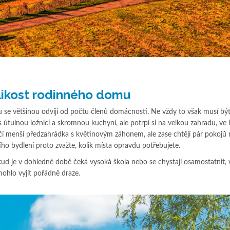
likost rodinného domu
 se většinou odvíjí od počtu členů domácnosti. Ne vždy to však musí bý
tulnou ložnicí a skromnou kuchyní, ale potrpí si na velkou zahradu, ve 
čí menší předzahrádka s květinovým záhonem, ale zase chtějí pár pokojů 
ího bydlení proto zvažte, kolik místa opravdu potřebujete.
okud je v dohledné době čeká vysoká škola nebo se chystají osamostatnit, 
hlo vyjít pořádně draze.