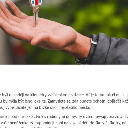
 byli nejraději na kilometry vzdáleni od civilizace. Ať je tomu tak či onak, 
 by měla být jeho lokalita. Zamyslete se, zda budete ochotni dojíždět ka
ůj výběr zúžíte jen na blízké okolí nejbližšího města.
stí nebo městské čtvrti s rodinnými domy. Ty ovšem bývají zpravidla dra
aše peněženka. Nezapomínejte ani na vození dětí do školy či školky, na j