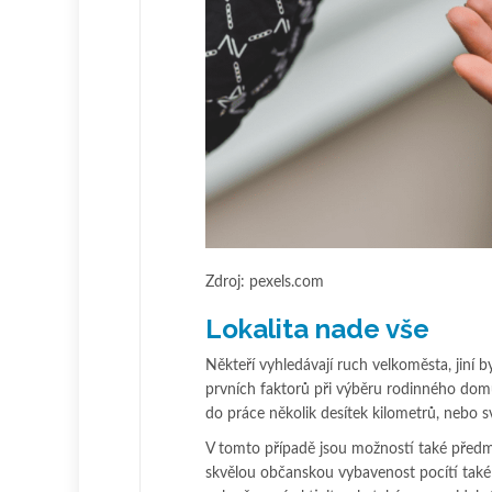
Zdroj: pexels.com
Lokalita nade vše
Někteří vyhledávají ruch velkoměsta, jiní by
prvních faktorů při výběru rodinného domu
do práce několik desítek kilometrů, nebo sv
V tomto případě jsou možností také předmě
skvělou občanskou vybavenost pocítí také v